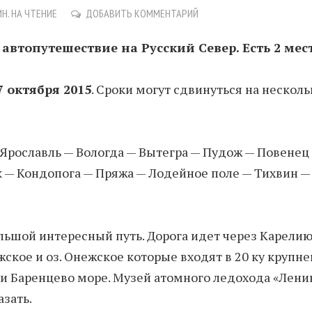
ИН. НА ЧТЕНИЕ
ДОБАВИТЬ КОММЕНТАРИЙ
втопутешествие на Русский Север. Есть 2 мест
7 октября 2015
. Сроки могут сдвинуться на несколь
— Ярославль — Вологда — Вытегра — Пудож — Повене
 — Кондопога — Пряжа — Лодейное поле — Тихвин —
ольшой интересный путь. Дорога идет через Карели
ожское и оз. Онежское которые входят в 20 ку крупн
 и Баренцево море. Музей атомного ледохода «Ленин
азать.