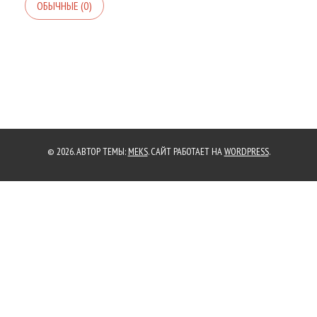
ОБЫЧНЫЕ (0)
ДОБАВИТЬ КОММЕНТАРИЙ
Ваш адрес email не будет опубликован.
Обязательные поля
помечены
*
КОММЕНТАРИЙ
*
© 2026. АВТОР ТЕМЫ:
MEKS
. САЙТ РАБОТАЕТ НА
WORDPRESS
.
ИМЯ
*