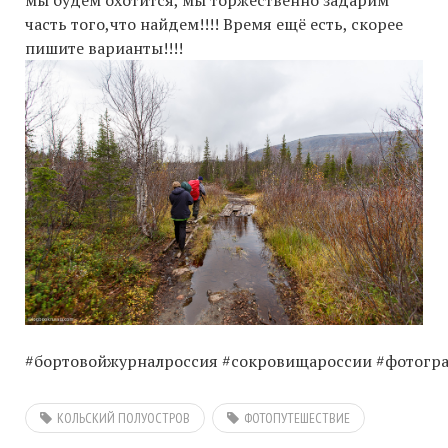
мы будем охотится, мы торжественно задарим
часть того,что найдем!!!! Время ещё есть, скорее
пишите варианты!!!!
#бортовойжурналроссия
#сокровищароссии
#фотогр
КОЛЬСКИЙ ПОЛУОСТРОВ
ФОТОПУТЕШЕСТВИЕ